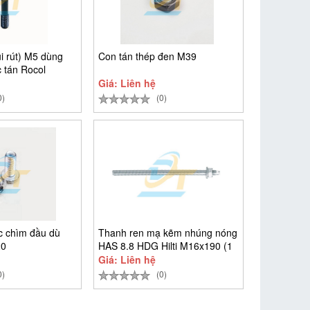
i rút) M5 dùng
Con tán thép đen M39
 tán Rocol
Giá: Liên hệ
0)
(0)
ác chìm đầu dù
Thanh ren mạ kẽm nhúng nóng
20
HAS 8.8 HDG Hilti M16x190 (1
Giá: Liên hệ
0)
(0)