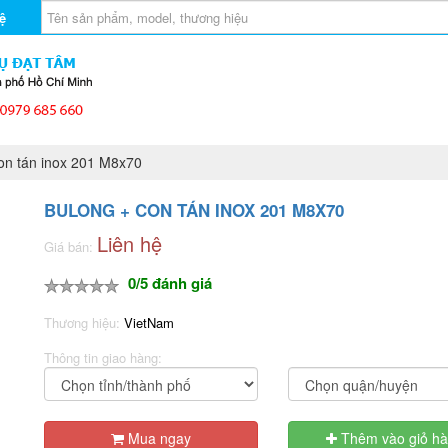
ệ
on tán inox 201 M8x70
BULONG + CON TÁN INOX 201 M8X70
Liên hệ
Giá bán:
0/5 đánh giá
Thương hiệu:
VietNam
Thông tin giao hàng:
Mua ngay
Thêm vào giỏ h