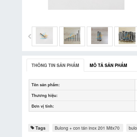
THÔNG TIN SẢN PHẨM
MÔ TẢ SẢN PHẨM
Tên sản phẩm:
Thương hiệu:
Đơn vị tính:
Tags
Bulong + con tán inox 201 M8x70
bul