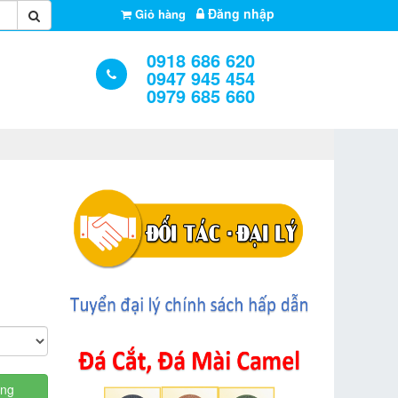
Đăng nhập
Giỏ hàng
0918 686 620
0947 945 454
0979 685 660
àng