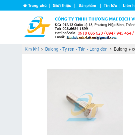
|
|
|
|
Trang chủ
Giới thiệu
Tin tức
Liên h
Sản phẩm
Kim khí
Bulong - Ty ren - Tán - Long đền
Bulong + c