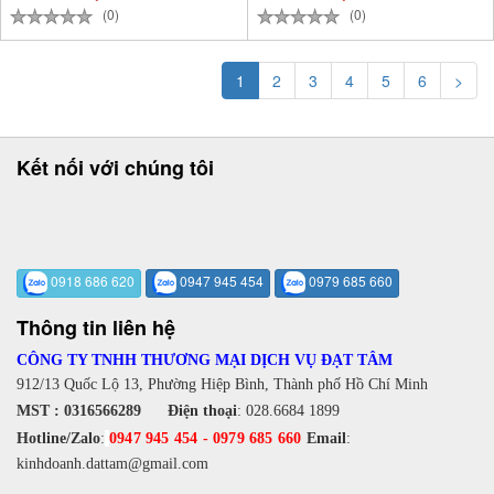
(0)
(0)
1
2
3
4
5
6
>
Kết nối với chúng tôi
0918 686 620
0947 945 454
0979 685 660
Thông tin liên hệ
CÔNG TY TNHH THƯƠNG MẠI DỊCH VỤ ĐẠT TÂM
912/13 Quốc Lộ 13, Phường Hiệp Bình, Thành phố Hồ Chí Minh
MST : 0316566289
Điện thoại
:
028.6684 1899
Hotline/Zalo
:
0947 945 454
-
0979 685 660
Email
:
kinhdoanh.dattam@gmail.com