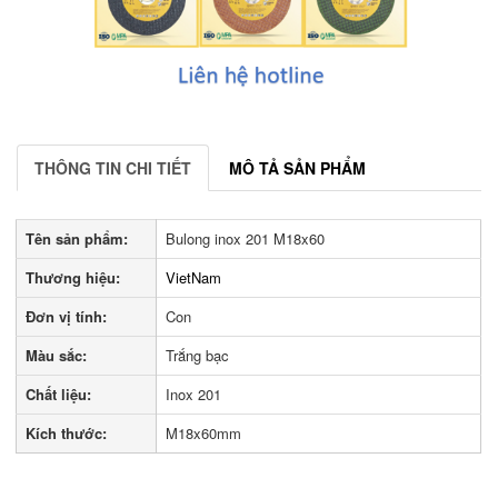
THÔNG TIN CHI TIẾT
MÔ TẢ SẢN PHẨM
Tên sản phẩm:
Bulong inox 201 M18x60
Thương hiệu:
VietNam
Đơn vị tính:
Con
Màu sắc:
Trắng bạc
Chất liệu:
Inox 201
Kích thước:
M18x60mm