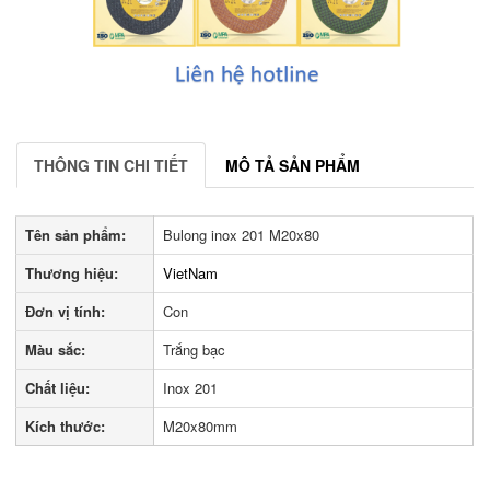
THÔNG TIN CHI TIẾT
MÔ TẢ SẢN PHẨM
Tên sản phẩm:
Bulong inox 201 M20x80
Thương hiệu:
VietNam
Đơn vị tính:
Con
Màu sắc:
Trắng bạc
Chất liệu:
Inox 201
Kích thước:
M20x80mm