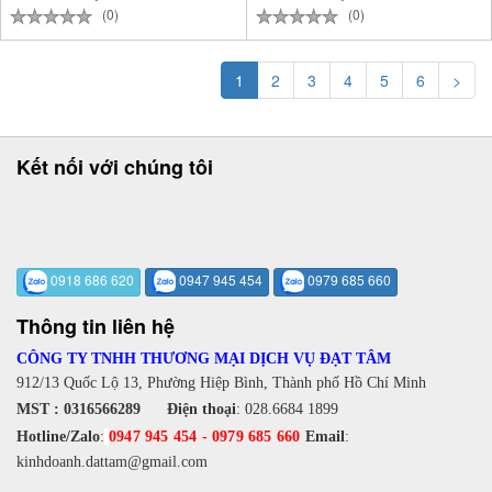
(0)
(0)
1
2
3
4
5
6
>
Kết nối với chúng tôi
0918 686 620
0947 945 454
0979 685 660
Thông tin liên hệ
CÔNG TY TNHH THƯƠNG MẠI DỊCH VỤ ĐẠT TÂM
912/13 Quốc Lộ 13, Phường Hiệp Bình, Thành phố Hồ Chí Minh
MST : 0316566289
Điện thoại
:
028.6684 1899
Hotline/Zalo
:
0947 945 454
-
0979 685 660
Email
:
kinhdoanh.dattam@gmail.com