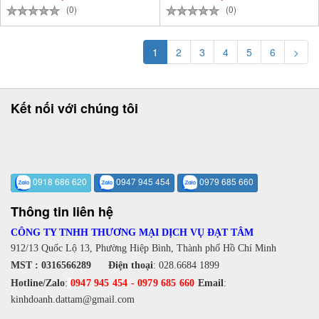
(0)
(0)
1
2
3
4
5
6
>
Kết nối với chúng tôi
0918 686 620
0947 945 454
0979 685 660
Thông tin liên hệ
CÔNG TY TNHH THƯƠNG MẠI DỊCH VỤ ĐẠT TÂM
912/13 Quốc Lộ 13, Phường Hiệp Bình, Thành phố Hồ Chí Minh
MST : 0316566289
Điện thoại
:
028.6684 1899
Hotline/Zalo
:
0947 945 454
-
0979 685 660
Email
:
kinhdoanh.dattam@gmail.com