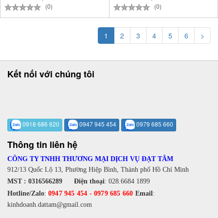
(0)
(0)
1
2
3
4
5
6
>
Kết nối với chúng tôi
0918 686 620
0947 945 454
0979 685 660
Thông tin liên hệ
CÔNG TY TNHH THƯƠNG MẠI DỊCH VỤ ĐẠT TÂM
912/13 Quốc Lộ 13, Phường Hiệp Bình, Thành phố Hồ Chí Minh
MST : 0316566289
Điện thoại
:
028.6684 1899
Hotline/Zalo
:
0947 945 454
-
0979 685 660
Email
:
kinhdoanh.dattam@gmail.com