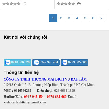
(0)
(0)
1
2
3
4
5
6
>
Kết nối với chúng tôi
0918 686 620
0947 945 454
0979 685 660
Thông tin liên hệ
CÔNG TY TNHH THƯƠNG MẠI DỊCH VỤ ĐẠT TÂM
912/13 Quốc Lộ 13, Phường Hiệp Bình, Thành phố Hồ Chí Minh
MST : 0316566289
Điện thoại
:
028.6684 1899
Hotline/Zalo
:
0947 945 454
-
0979 685 660
Email
:
kinhdoanh.dattam@gmail.com