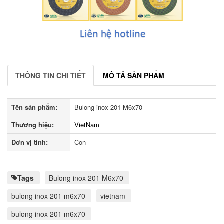
THÔNG TIN CHI TIẾT
MÔ TẢ SẢN PHẨM
Tên sản phẩm:
Bulong inox 201 M6x70
Thương hiệu:
VietNam
Đơn vị tính:
Con
Tags
Bulong inox 201 M6x70
bulong inox 201 m6x70
vietnam
bulong inox 201 m6x70