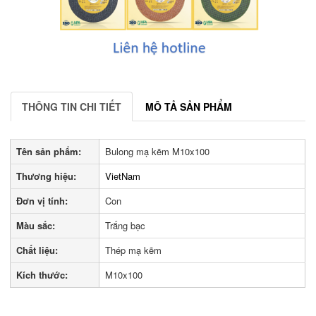
THÔNG TIN CHI TIẾT
MÔ TẢ SẢN PHẨM
Tên sản phẩm:
Bulong mạ kẽm M10x100
Thương hiệu:
VietNam
Đơn vị tính:
Con
Màu sắc:
Trắng bạc
Chất liệu:
Thép mạ kẽm
Kích thước:
M10x100