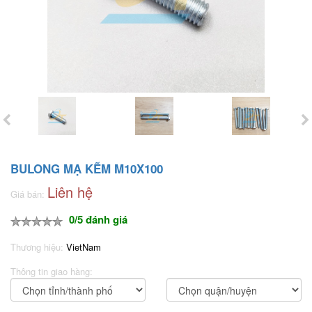
BULONG MẠ KẼM M10X100
Liên hệ
Giá bán:
0/5 đánh giá
Thương hiệu:
VietNam
Thông tin giao hàng: