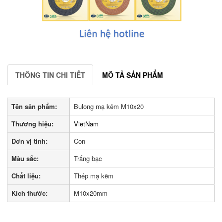
THÔNG TIN CHI TIẾT
MÔ TẢ SẢN PHẨM
Tên sản phẩm:
Bulong mạ kẽm M10x20
Thương hiệu:
VietNam
Đơn vị tính:
Con
Màu sắc:
Trắng bạc
Chất liệu:
Thép mạ kẽm
Kích thước:
M10x20mm