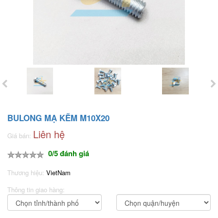
BULONG MẠ KẼM M10X20
Liên hệ
Giá bán:
0/5 đánh giá
Thương hiệu:
VietNam
Thông tin giao hàng: