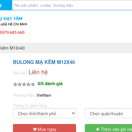
ệ
 kẽm M12x40
BULONG MẠ KẼM M12X40
Liên hệ
Giá bán:
0/5 đánh giá
Thương hiệu:
VietNam
Thông tin giao hàng:
Mua ngay
Thêm vào giỏ h