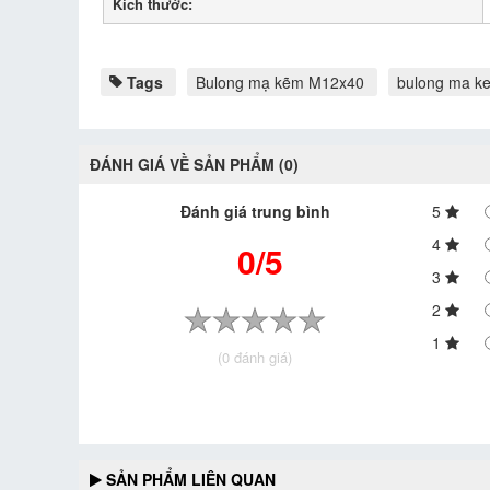
Kích thước:
Tags
Bulong mạ kẽm M12x40
bulong ma k
ĐÁNH GIÁ VỀ SẢN PHẨM (0)
Đánh giá trung bình
5
4
0/5
3
2
1
(0 đánh giá)
SẢN PHẨM LIÊN QUAN