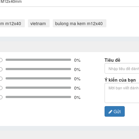
M12x40mm
em m12x40
vietnam
bulong ma kem m12x40
0%
Tiêu đề
0%
0%
Ý kiến của bạn
0%
0%
Gửi