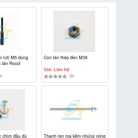
i rút) M5 dùng
Con tán thép đen M39
 tán Rocol
Giá: Liên hệ
0)
(0)
ác chìm đầu dù
Thanh ren mạ kẽm nhúng nóng