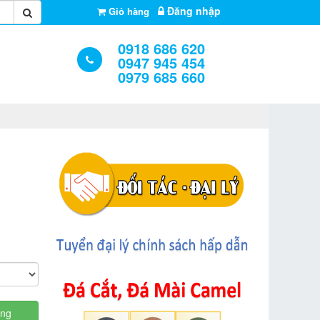
Đăng nhập
Giỏ hàng
0918 686 620
0947 945 454
0979 685 660
àng