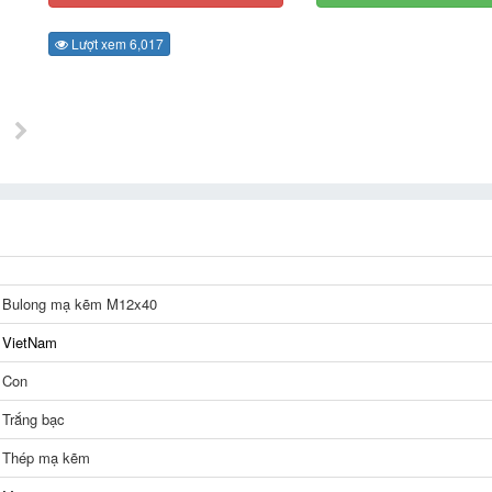
Lượt xem 6,017
Bulong mạ kẽm M12x40
VietNam
Con
Trắng bạc
Thép mạ kẽm