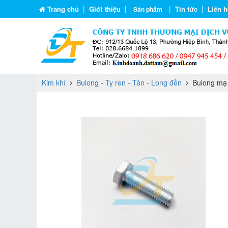
|
|
|
|
Trang chủ
Giới thiệu
Tin tức
Liên h
Sản phẩm
Kim khí
Bulong - Ty ren - Tán - Long đền
Bulong mạ