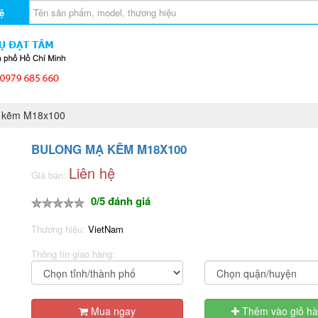
ệ
 kẽm M18x100
BULONG MẠ KẼM M18X100
Liên hệ
Giá bán:
0/5 đánh giá
Thương hiệu:
VietNam
Thông tin giao hàng:
Mua ngay
Thêm vào giỏ h