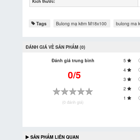
Kích thước:
Tags
Bulong mạ kẽm M18x100
bulong ma 
ĐÁNH GIÁ VỀ SẢN PHẨM (0)
Đánh giá trung bình
5
4
0/5
3
2
1
(0 đánh giá)
SẢN PHẨM LIÊN QUAN