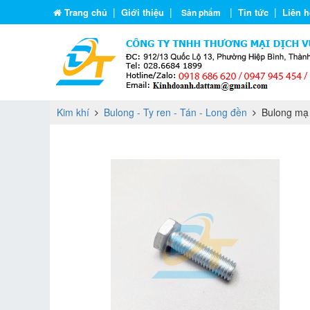
|
|
|
|
Trang chủ
Giới thiệu
Tin tức
Liên h
Sản phẩm
Kim khí
Bulong - Ty ren - Tán - Long đền
Bulong mạ