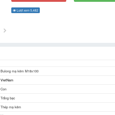
Lượt xem 5,482
Bulong mạ kẽm M18x100
VietNam
Con
Trắng bạc
Thép mạ kẽm