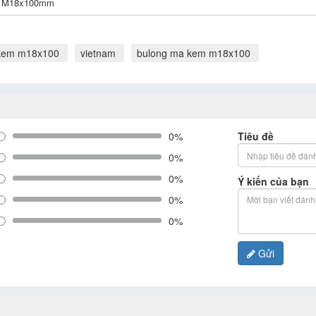
M18x100mm
kem m18x100
vietnam
bulong ma kem m18x100
0%
Tiêu đề
0%
0%
Ý kiến của bạn
0%
0%
Gửi