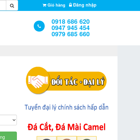
Đăng nhập
Giỏ hàng
0918 686 620
0947 945 454
0979 685 660
àng