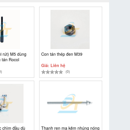
i rút) M5 dùng
Con tán thép đen M39
 tán Rocol
Giá: Liên hệ
0)
(0)
ác chìm đầu dù
Thanh ren mạ kẽm nhúng nóng