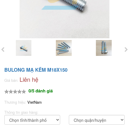
BULONG MẠ KẼM M18X150
Liên hệ
Giá bán:
0/5 đánh giá
Thương hiệu:
VietNam
Thông tin giao hàng: