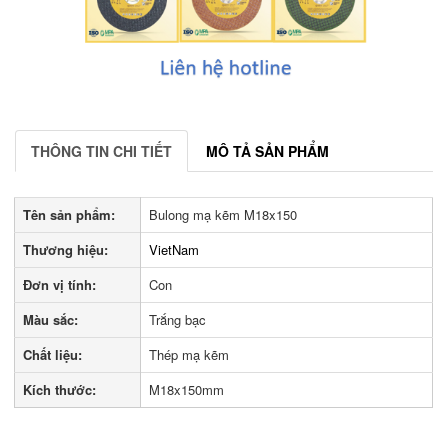
THÔNG TIN CHI TIẾT
MÔ TẢ SẢN PHẨM
Tên sản phẩm:
Bulong mạ kẽm M18x150
Thương hiệu:
VietNam
Đơn vị tính:
Con
Màu sắc:
Trắng bạc
Chất liệu:
Thép mạ kẽm
Kích thước:
M18x150mm