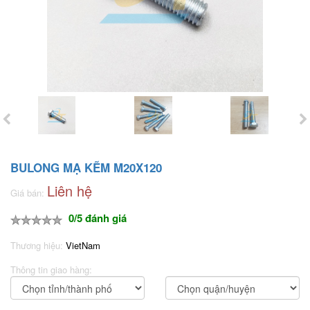
BULONG MẠ KẼM M20X120
Liên hệ
Giá bán:
0/5 đánh giá
Thương hiệu:
VietNam
Thông tin giao hàng: