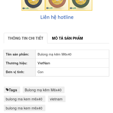
THÔNG TIN CHI TIẾT
MÔ TẢ SẢN PHẨM
Tên sản phẩm:
Bulong mạ kẽm M6x40
Thương hiệu:
VietNam
Đơn vị tính:
Con
Tags
Bulong mạ kẽm M6x40
bulong ma kem m6x40
vietnam
bulong ma kem m6x40