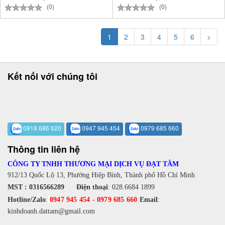
(0)
(0)
1
2
3
4
5
6
>
Kết nối với chúng tôi
0918 686 620
0947 945 454
0979 685 660
Thông tin liên hệ
CÔNG TY TNHH THƯƠNG MẠI DỊCH VỤ ĐẠT TÂM
912/13 Quốc Lộ 13, Phường Hiệp Bình, Thành phố Hồ Chí Minh
MST : 0316566289
Điện thoại
:
028.6684 1899
Hotline/Zalo
:
0947 945 454
-
0979 685 660
Email
:
kinhdoanh.dattam@gmail.com