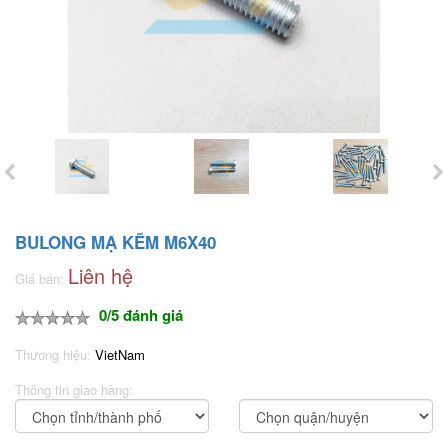
BULONG MẠ KẼM M6X40
Liên hệ
Giá bán:
0/5 đánh giá
Thương hiệu:
VietNam
Thông tin giao hàng: