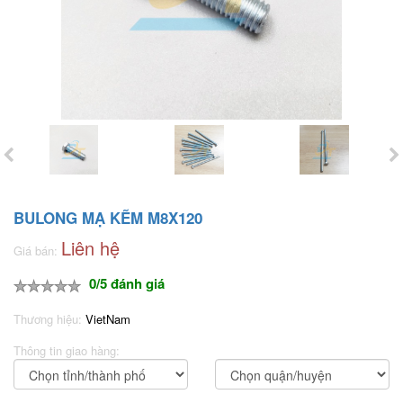
BULONG MẠ KẼM M8X120
Liên hệ
Giá bán:
0/5 đánh giá
Thương hiệu:
VietNam
Thông tin giao hàng: