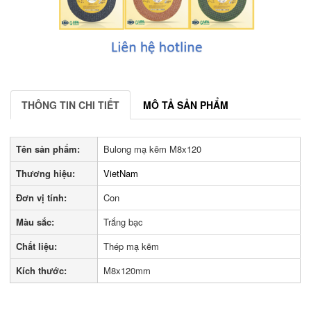
THÔNG TIN CHI TIẾT
MÔ TẢ SẢN PHẨM
Tên sản phẩm:
Bulong mạ kẽm M8x120
Thương hiệu:
VietNam
Đơn vị tính:
Con
Màu sắc:
Trắng bạc
Chất liệu:
Thép mạ kẽm
Kích thước:
M8x120mm