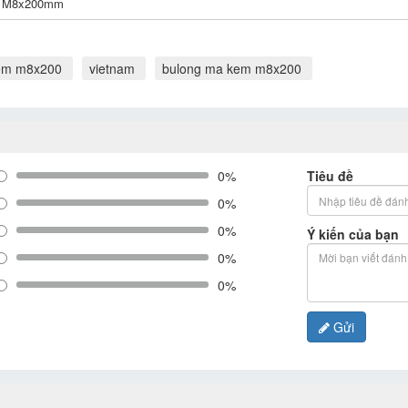
M8x200mm
em m8x200
vietnam
bulong ma kem m8x200
0%
Tiêu đề
0%
0%
Ý kiến của bạn
0%
0%
Gửi