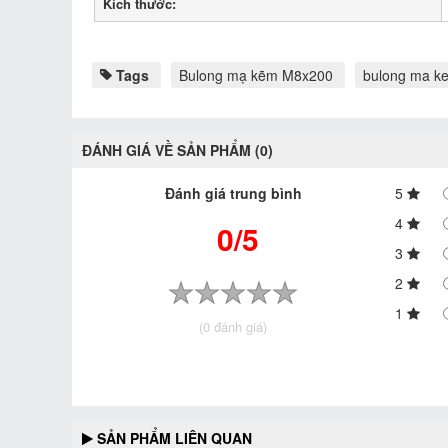
Kích thước:
Tags
Bulong mạ kẽm M8x200
bulong ma k
ĐÁNH GIÁ VỀ SẢN PHẨM (0)
Đánh giá trung bình
5
4
0/5
3
2
1
(0 đánh giá)
SẢN PHẨM LIÊN QUAN