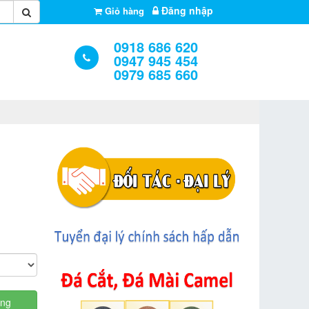
Đăng nhập
Giỏ hàng
0918 686 620
0947 945 454
0979 685 660
àng