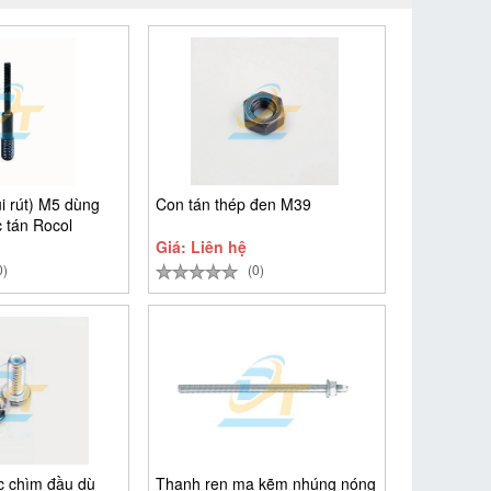
i rút) M5 dùng
Con tán thép đen M39
 tán Rocol
Giá: Liên hệ
0)
(0)
ác chìm đầu dù
Thanh ren mạ kẽm nhúng nóng