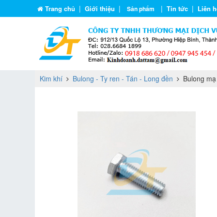
|
|
|
|
Trang chủ
Giới thiệu
Tin tức
Liên h
Sản phẩm
Kim khí
Bulong - Ty ren - Tán - Long đền
Bulong mạ