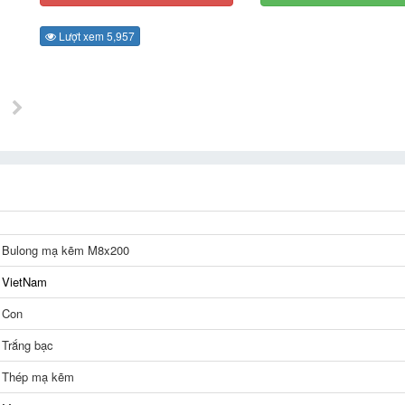
Lượt xem 5,957
Bulong mạ kẽm M8x200
VietNam
Con
Trắng bạc
Thép mạ kẽm