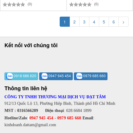
(0)
(0)
1
2
3
4
5
6
>
Kết nối với chúng tôi
0918 686 620
0947 945 454
0979 685 660
Thông tin liên hệ
CÔNG TY TNHH THƯƠNG MẠI DỊCH VỤ ĐẠT TÂM
912/13 Quốc Lộ 13, Phường Hiệp Bình, Thành phố Hồ Chí Minh
MST : 0316566289
Điện thoại
:
028.6684 1899
Hotline/Zalo
:
0947 945 454
-
0979 685 660
Email
:
kinhdoanh.dattam@gmail.com