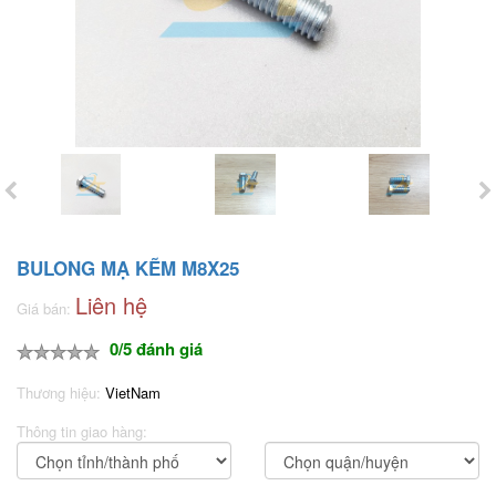
BULONG MẠ KẼM M8X25
Liên hệ
Giá bán:
0/5 đánh giá
Thương hiệu:
VietNam
Thông tin giao hàng: