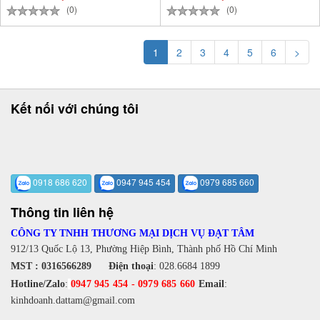
(0)
(0)
1
2
3
4
5
6
>
Kết nối với chúng tôi
0918 686 620
0947 945 454
0979 685 660
Thông tin liên hệ
CÔNG TY TNHH THƯƠNG MẠI DỊCH VỤ ĐẠT TÂM
912/13 Quốc Lộ 13, Phường Hiệp Bình, Thành phố Hồ Chí Minh
MST : 0316566289
Điện thoại
:
028.6684 1899
Hotline/Zalo
:
0947 945 454
-
0979 685 660
Email
:
kinhdoanh.dattam@gmail.com