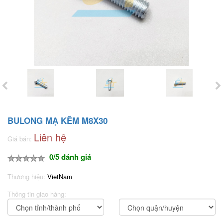
BULONG MẠ KẼM M8X30
Liên hệ
Giá bán:
0/5 đánh giá
Thương hiệu:
VietNam
Thông tin giao hàng: