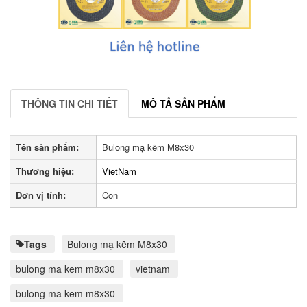
THÔNG TIN CHI TIẾT
MÔ TẢ SẢN PHẨM
Tên sản phẩm:
Bulong mạ kẽm M8x30
Thương hiệu:
VietNam
Đơn vị tính:
Con
Tags
Bulong mạ kẽm M8x30
bulong ma kem m8x30
vietnam
bulong ma kem m8x30