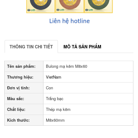
THÔNG TIN CHI TIẾT
MÔ TẢ SẢN PHẨM
Tên sản phẩm:
Bulong mạ kẽm M8x60
Thương hiệu:
VietNam
Đơn vị tính:
Con
Màu sắc:
Trắng bạc
Chất liệu:
Thép mạ kẽm
Kích thước:
M8x60mm