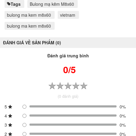
Tags
Bulong mạ kẽm M8x60
bulong ma kem m8x60
vietnam
bulong ma kem m8x60
ĐÁNH GIÁ VỀ SẢN PHẨM (0)
Đánh giá trung bình
0/5
(0 đánh giá)
5
0%
4
0%
3
0%
2
0%