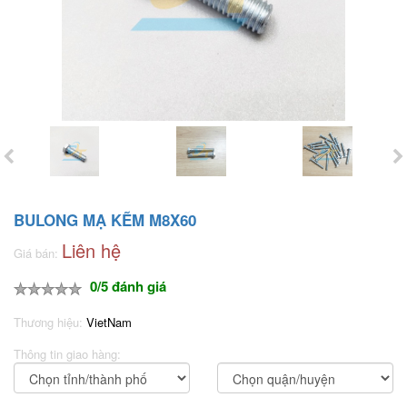
BULONG MẠ KẼM M8X60
Liên hệ
Giá bán:
0/5 đánh giá
Thương hiệu:
VietNam
Thông tin giao hàng: