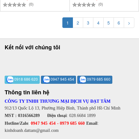
(0)
(0)
1
2
3
4
5
6
>
Kết nối với chúng tôi
0918 686 620
0947 945 454
0979 685 660
Thông tin liên hệ
CÔNG TY TNHH THƯƠNG MẠI DỊCH VỤ ĐẠT TÂM
912/13 Quốc Lộ 13, Phường Hiệp Bình, Thành phố Hồ Chí Minh
MST : 0316566289
Điện thoại
:
028.6684 1899
Hotline/Zalo
:
0947 945 454
-
0979 685 660
Email
:
kinhdoanh.dattam@gmail.com