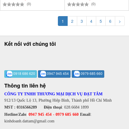
(0)
(0)
1
2
3
4
5
6
>
Kết nối với chúng tôi
0918 686 620
0947 945 454
0979 685 660
Thông tin liên hệ
CÔNG TY TNHH THƯƠNG MẠI DỊCH VỤ ĐẠT TÂM
912/13 Quốc Lộ 13, Phường Hiệp Bình, Thành phố Hồ Chí Minh
MST : 0316566289
Điện thoại
:
028.6684 1899
Hotline/Zalo
:
0947 945 454
-
0979 685 660
Email
:
kinhdoanh.dattam@gmail.com