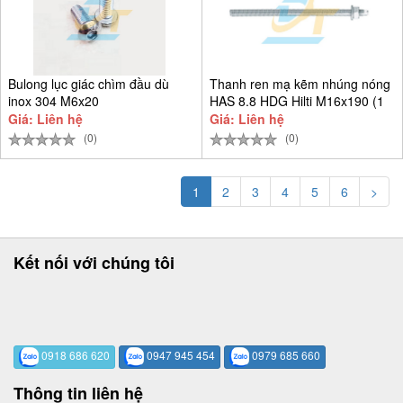
Bulong lục giác chìm đầu dù
Thanh ren mạ kẽm nhúng nóng
inox 304 M6x20
HAS 8.8 HDG Hilti M16x190 (1
Giá: Liên hệ
Giá: Liên hệ
(0)
(0)
1
2
3
4
5
6
>
Kết nối với chúng tôi
0918 686 620
0947 945 454
0979 685 660
Thông tin liên hệ