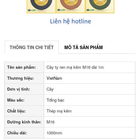
THÔNG TIN CHI TIẾT
MÔ TẢ SẢN PHẨM
Tên sản phẩm:
Cây ty ren mạ kẽm M16 dài 1m
Thương hiệu:
VietNam
Đơn vị tính:
Cây
Màu sắc:
Trắng bạc
Chất liệu:
Thép mạ kẽm
Đường kính thân:
M16
Chiều dài:
1000mm