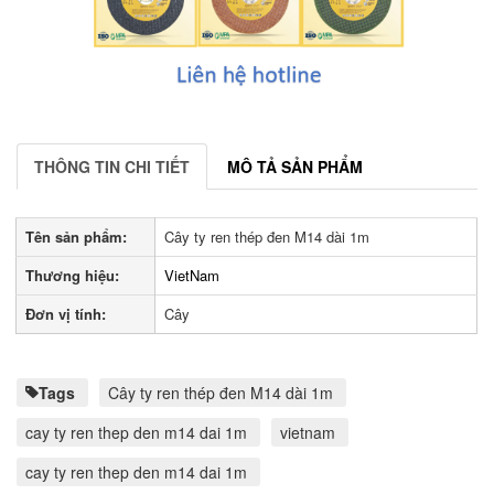
THÔNG TIN CHI TIẾT
MÔ TẢ SẢN PHẨM
Tên sản phẩm:
Cây ty ren thép đen M14 dài 1m
Thương hiệu:
VietNam
Đơn vị tính:
Cây
Tags
Cây ty ren thép đen M14 dài 1m
cay ty ren thep den m14 dai 1m
vietnam
cay ty ren thep den m14 dai 1m