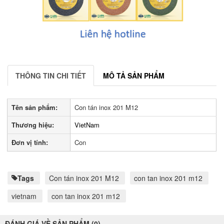
THÔNG TIN CHI TIẾT
MÔ TẢ SẢN PHẨM
Tên sản phẩm:
Con tán inox 201 M12
Thương hiệu:
VietNam
Đơn vị tính:
Con
Tags
Con tán inox 201 M12
con tan inox 201 m12
vietnam
con tan inox 201 m12
ĐÁNH GIÁ VỀ SẢN PHẨM (0)