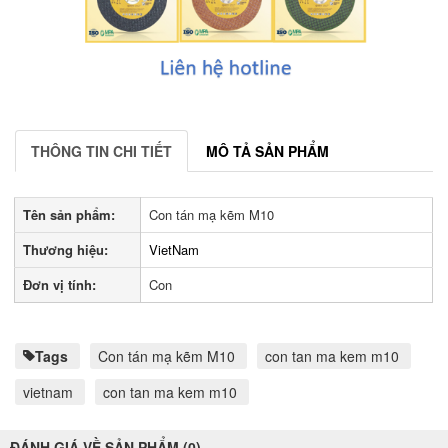
THÔNG TIN CHI TIẾT
MÔ TẢ SẢN PHẨM
Tên sản phẩm:
Con tán mạ kẽm M10
Thương hiệu:
VietNam
Đơn vị tính:
Con
Tags
Con tán mạ kẽm M10
con tan ma kem m10
vietnam
con tan ma kem m10
ĐÁNH GIÁ VỀ SẢN PHẨM (0)