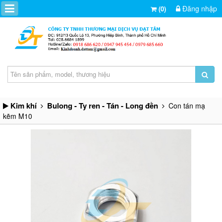
Đăng nhập
(0)
Kim khí
Bulong - Ty ren - Tán - Long đền
Con tán mạ
kẽm M10