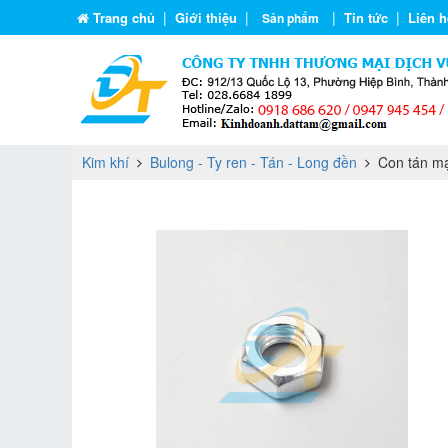
|
|
|
|
Trang chủ
Giới thiệu
Tin tức
Liên h
Sản phẩm
Kim khí
Bulong - Ty ren - Tán - Long đền
Con tán m