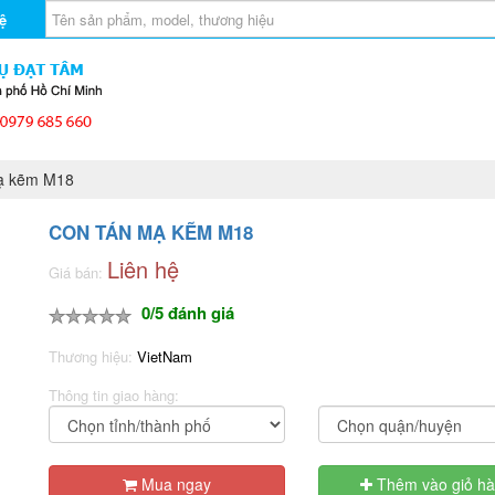
ệ
ạ kẽm M18
CON TÁN MẠ KẼM M18
Liên hệ
Giá bán:
0/5 đánh giá
Thương hiệu:
VietNam
Thông tin giao hàng:
Mua ngay
Thêm vào giỏ h