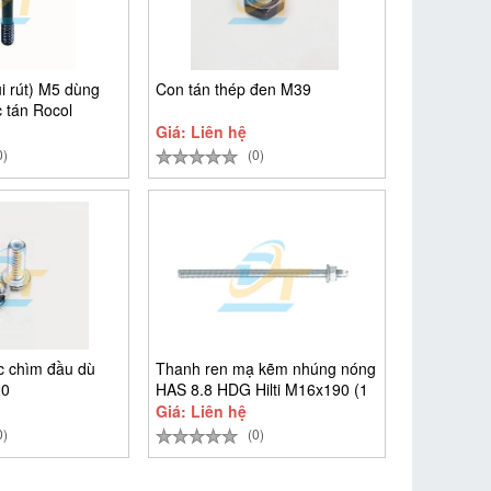
i rút) M5 dùng
Con tán thép đen M39
 tán Rocol
Giá: Liên hệ
0)
(0)
ác chìm đầu dù
Thanh ren mạ kẽm nhúng nóng
20
HAS 8.8 HDG Hilti M16x190 (1
Giá: Liên hệ
0)
(0)