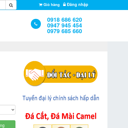
Đăng nhập
Giỏ hàng
0918 686 620
0947 945 454
0979 685 660
àng