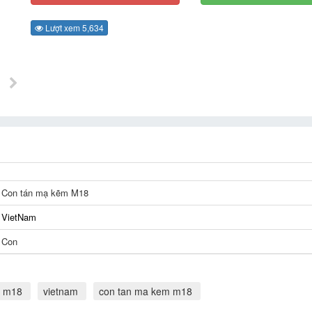
Lượt xem 5,634
Con tán mạ kẽm M18
VietNam
Con
m m18
vietnam
con tan ma kem m18