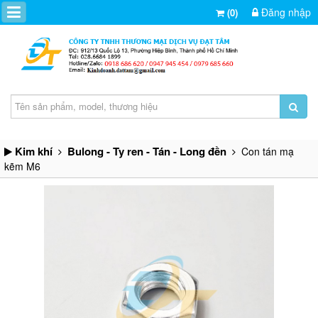
Đăng nhập
(0)
Kim khí
Bulong - Ty ren - Tán - Long đền
Con tán mạ
kẽm M6