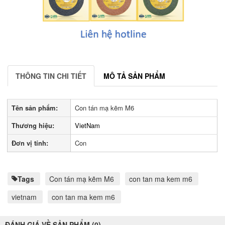
THÔNG TIN CHI TIẾT
MÔ TẢ SẢN PHẨM
Tên sản phẩm:
Con tán mạ kẽm M6
Thương hiệu:
VietNam
Đơn vị tính:
Con
Tags
Con tán mạ kẽm M6
con tan ma kem m6
vietnam
con tan ma kem m6
ĐÁNH GIÁ VỀ SẢN PHẨM (0)