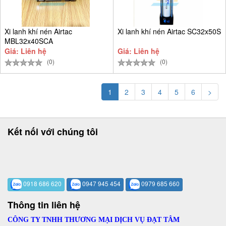
Xi lanh khí nén Airtac
Xi lanh khí nén Airtac SC32x50S
MBL32x40SCA
Giá: Liên hệ
Giá: Liên hệ
(0)
(0)
1
2
3
4
5
6
>
Kết nối với chúng tôi
0918 686 620
0947 945 454
0979 685 660
Thông tin liên hệ
CÔNG TY TNHH THƯƠNG MẠI DỊCH VỤ ĐẠT TÂM