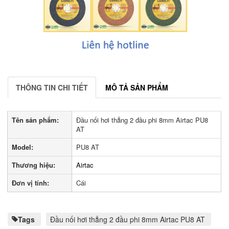
THÔNG TIN CHI TIẾT
MÔ TẢ SẢN PHẨM
Tên sản phẩm:
Đầu nối hơi thẳng 2 đầu phi 8mm Airtac PU8
AT
Model:
PU8 AT
Thương hiệu:
Airtac
Đơn vị tính:
Cái
Tags
Đầu nối hơi thẳng 2 đầu phi 8mm Airtac PU8 AT