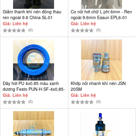
Giảm thanh khí nén đồng thau
Co nối hơi chữ L phi 6mm - Ren
ren ngoài 9.6 China SL-01
ngoài 9.6mm Easun EPL6-01
Giá: Liên hệ
Giá: Liên hệ
(0)
(0)
Dây hơi PU 4x0.85 màu xanh
Khớp nối nhanh khí nén JSN
dương Festo PUN-H-SF-4x0,85-
20SM
BL
Giá: Liên hệ
Giá: Liên hệ
(0)
(0)