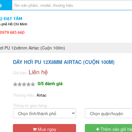
ệ
i PU 12x8mm Airtac (Cuộn 100m)
DÂY HƠI PU 12X8MM AIRTAC (CUỘN 100M)
Liên hệ
Giá bán:
0/5 đánh giá
Thương hiệu:
Airtac
Thông tin giao hàng:
Mua ngay
Thêm vào giỏ h