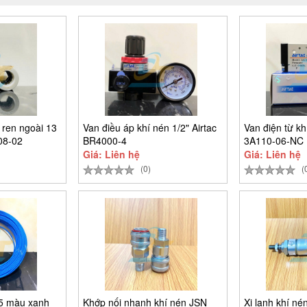
 ren ngoài 13
Van điều áp khí nén 1/2" Airtac
Van điện từ kh
08-02
BR4000-4
3A110-06-NC
Giá: Liên hệ
Giá: Liên hệ
(0)
(
85 màu xanh
Khớp nối nhanh khí nén JSN
Xi lanh khí nén