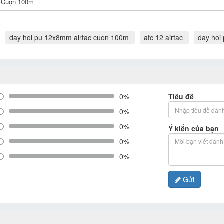
Cuộn 100m
day hoi pu 12x8mm airtac cuon 100m
atc 12 airtac
day hoi
0%
Tiêu đề
0%
0%
Ý kiến của bạn
0%
0%
Gửi