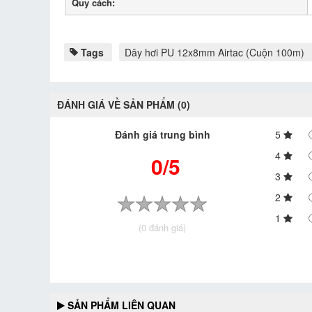
Quy cách:
Tags
Dây hơi PU 12x8mm Airtac (Cuộn 100m)
ĐÁNH GIÁ VỀ SẢN PHẨM (0)
Đánh giá trung bình
5
4
0/5
3
2
1
(0 đánh giá)
SẢN PHẨM LIÊN QUAN