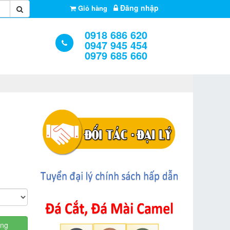
Đăng nhập
Giỏ hàng
0918 686 620
0947 945 454
0979 685 660
àng