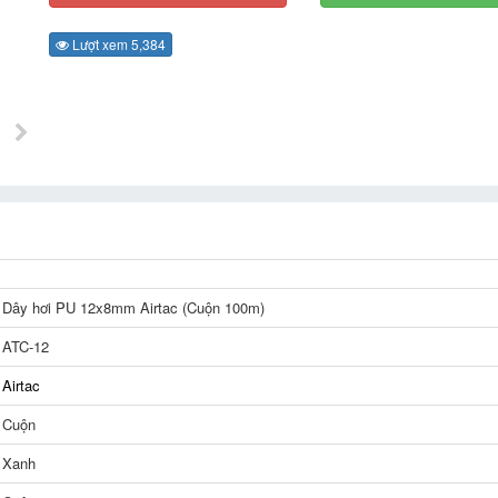
Lượt xem 5,384
Dây hơi PU 12x8mm Airtac (Cuộn 100m)
ATC-12
Airtac
Cuộn
Xanh