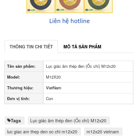
THÔNG TIN CHI TIẾT
MÔ TẢ SẢN PHẨM
Tên sản phẩm:
Lục giác âm thép đen (Ốc chí) M12x20
Model:
M12X20
Thương hiệu:
VietNam
Đơn vị tính:
Con
Tags
Lục giác âm thép đen (Ốc chí) M12x20
luc giac am thep den oc chi m12x20
m12x20 vietnam