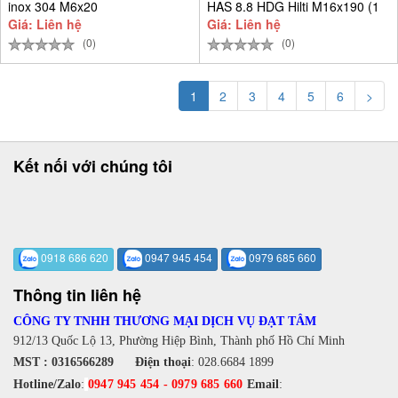
inox 304 M6x20
HAS 8.8 HDG Hilti M16x190 (1
Giá: Liên hệ
Giá: Liên hệ
(0)
(0)
1
2
3
4
5
6
>
Kết nối với chúng tôi
0918 686 620
0947 945 454
0979 685 660
Thông tin liên hệ
CÔNG TY TNHH THƯƠNG MẠI DỊCH VỤ ĐẠT TÂM
912/13 Quốc Lộ 13, Phường Hiệp Bình, Thành phố Hồ Chí Minh
MST : 0316566289
Điện thoại
:
028.6684 1899
Hotline/Zalo
:
0947 945 454
-
0979 685 660
Email
: