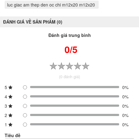
luc giac am thep den oc chi m12x20 m12x20
ĐÁNH GIÁ VỀ SẢN PHẨM (0)
Đánh giá trung bình
0/5
(0 đánh giá)
5
0%
4
0%
3
0%
2
0%
1
0%
Tiêu đề