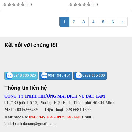
(0)
(0)
1
2
3
4
5
6
>
Kết nối với chúng tôi
0918 686 620
0947 945 454
0979 685 660
Thông tin liên hệ
CÔNG TY TNHH THƯƠNG MẠI DỊCH VỤ ĐẠT TÂM
912/13 Quốc Lộ 13, Phường Hiệp Bình, Thành phố Hồ Chí Minh
MST : 0316566289
Điện thoại
:
028.6684 1899
Hotline/Zalo
:
0947 945 454
-
0979 685 660
Email
:
kinhdoanh.dattam@gmail.com