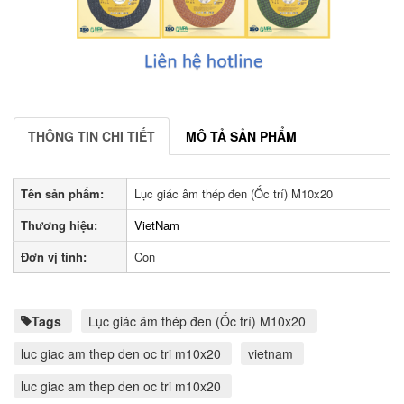
THÔNG TIN CHI TIẾT
MÔ TẢ SẢN PHẨM
Tên sản phẩm:
Lục giác âm thép đen (Ốc trí) M10x20
Thương hiệu:
VietNam
Đơn vị tính:
Con
Tags
Lục giác âm thép đen (Ốc trí) M10x20
luc giac am thep den oc tri m10x20
vietnam
luc giac am thep den oc tri m10x20