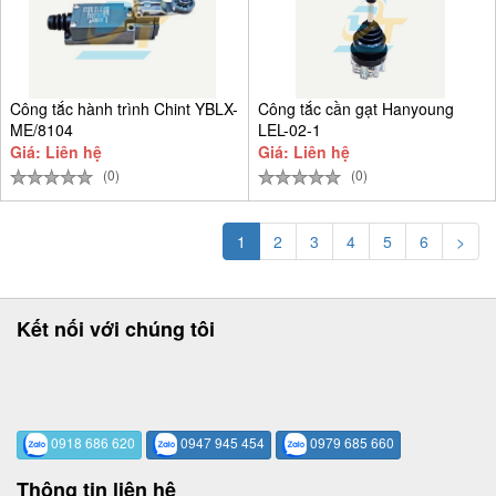
Công tắc hành trình Chint YBLX-
Công tắc cần gạt Hanyoung
ME/8104
LEL-02-1
Giá: Liên hệ
Giá: Liên hệ
(0)
(0)
1
2
3
4
5
6
>
Kết nối với chúng tôi
0918 686 620
0947 945 454
0979 685 660
Thông tin liên hệ