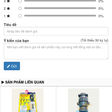
3
0%
2
0%
1
0%
Tiêu đề
(Tối thiểu 50 ký tự)
Ý kiến của bạn
Gửi
SẢN PHẨM LIÊN QUAN