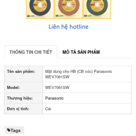
THÔNG TIN CHI TIẾT
MÔ TẢ SẢN PHẨM
Tên sản phẩm:
Mặt dùng cho HB (CB cóc) Panasonic
WEV7061SW
Model:
WEV7061SW
Thương hiệu:
Panasonic
Đơn vị tính:
Cái
Tags