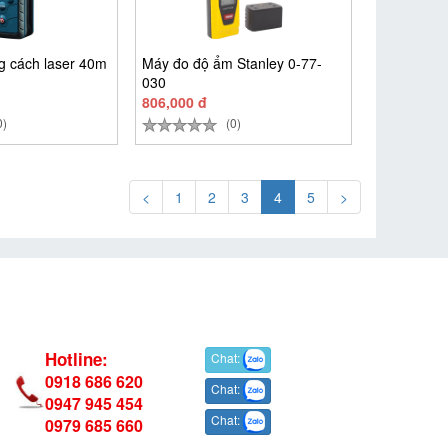
 cách laser 40m
Máy đo độ ẩm Stanley 0-77-
030
806,000 đ
0)
(0)
<
1
2
3
4
5
>
Hotline:
Chat:
0918 686 620
Chat:
0947 945 454
Chat:
0979 685 660