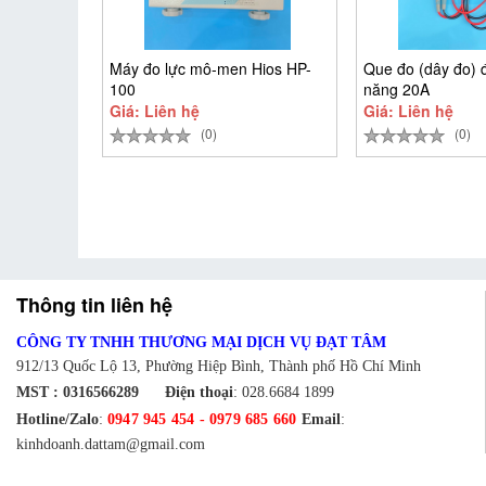
Máy đo lực mô-men Hios HP-
Que đo (dây đo) 
100
năng 20A
Giá: Liên hệ
Giá: Liên hệ
(0)
(0)
Thông tin liên hệ
CÔNG TY TNHH THƯƠNG MẠI DỊCH VỤ ĐẠT TÂM
912/13 Quốc Lộ 13, Phường Hiệp Bình, Thành phố Hồ Chí Minh
MST : 0316566289
Điện thoại
:
028.6684 1899
Hotline/Zalo
:
0947 945 454
-
0979 685 660
Email
:
kinhdoanh.dattam@gmail.com