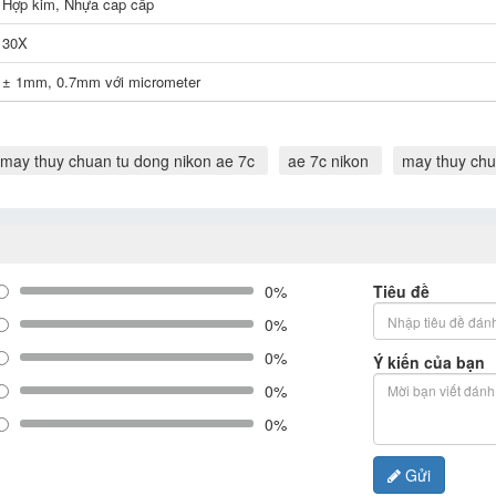
Hợp kim, Nhựa cap cấp
30X
± 1mm, 0.7mm với micrometer
may thuy chuan tu dong nikon ae 7c
ae 7c nikon
may thuy chu
0%
Tiêu đề
0%
0%
Ý kiến của bạn
0%
0%
Gửi