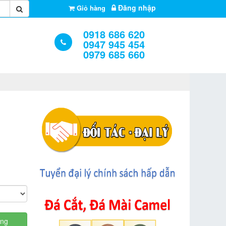
Đăng nhập
Giỏ hàng
0918 686 620
0947 945 454
0979 685 660
àng