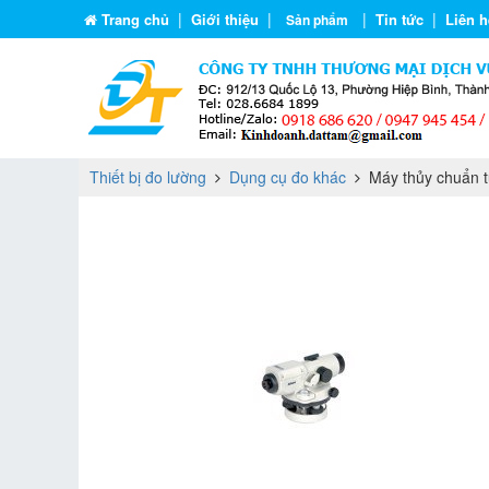
|
|
|
|
Trang chủ
Giới thiệu
Tin tức
Liên h
Sản phẩm
Thiết bị đo lường
Dụng cụ đo khác
Máy thủy chuẩn t