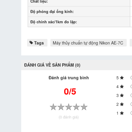
Chất liệu:
Độ phóng đại ống kính:
Độ chính xác/1km đo lặp:
Tags
Máy thủy chuẩn tự động Nikon AE-7C
ĐÁNH GIÁ VỀ SẢN PHẨM (0)
Đánh giá trung bình
5
4
0/5
3
2
1
(0 đánh giá)