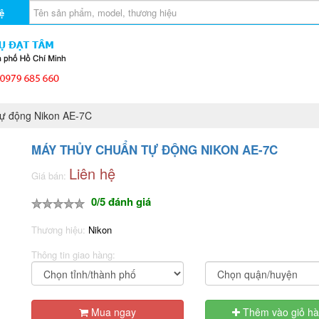
ệ
ự động Nikon AE-7C
MÁY THỦY CHUẨN TỰ ĐỘNG NIKON AE-7C
Liên hệ
Giá bán:
0/5 đánh giá
Thương hiệu:
Nikon
Thông tin giao hàng:
Mua ngay
Thêm vào giỏ h