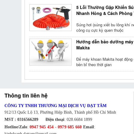
5 Lỗi Thường Gặp Khiến Sú
Nhanh Hỏng & Cách Phòng 
Súng hơi (súng xiết bu lông khí n
công cụ cực kỳ quen thuộc
Hướng dẫn bảo dưỡng máy
Makita
Để máy khoan Makita hoạt động 
bền bỉ theo thời gian
Thông tin liên hệ
CÔNG TY TNHH THƯƠNG MẠI DỊCH VỤ ĐẠT TÂM
912/13 Quốc Lộ 13, Phường Hiệp Bình, Thành phố Hồ Chí Minh
MST : 0316566289
Điện thoại
:
028.6684 1899
Hotline/Zalo
:
0947 945 454
-
0979 685 660
Email
:
kinhdoanh.dattam@gmail.com