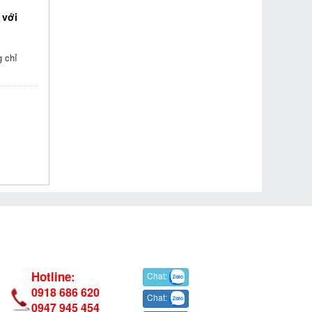
 với
g chỉ
Hotline:
Chat:
0918 686 620
Chat:
0947 945 454