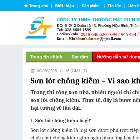
|
|
|
|
Trang chủ
Giới thiệu
Tin tức
Liên h
Sản phẩm
Trang tin chính
Đạt tâm
Hướng dẫn sử dụn
09/08/2025, 11:16 (GMT+7)
Sơn lót chống kiềm – Vì sao k
Trong thi công sơn nhà, nhiều người chỉ ch
sơn lót chống kiềm. Thực tế, đây là bước n
hại tường về lâu dài.
1. Sơn lót chống kiềm là gì?
Sơn lót chống kiềm là loại sơn được phủ trực tiế
chứa chất chống kiềm giúp ngăn phản ứng hóa học