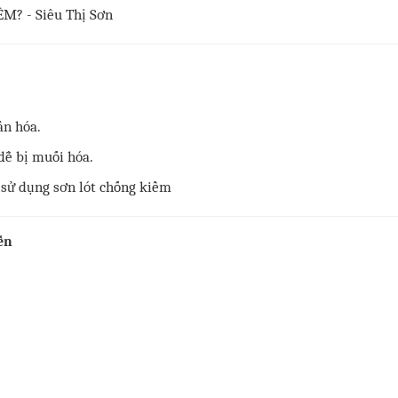
ấn hóa.
dễ bị muối hóa.
ến