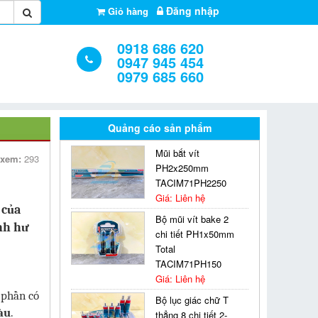
Đăng nhập
Giỏ hàng
0918 686 620
0947 945 454
0979 685 660
Quảng cáo sản phẩm
Mũi bắt vít
 xem:
293
PH2x250mm
TACIM71PH2250
Giá: Liên hệ
 của
Bộ mũi vít bake 2
nh hư
chi tiết PH1x50mm
Total
TACIM71PH150
Giá: Liên hệ
 phần có
Bộ lục giác chữ T
àu
.
thẳng 8 chi tiết 2-