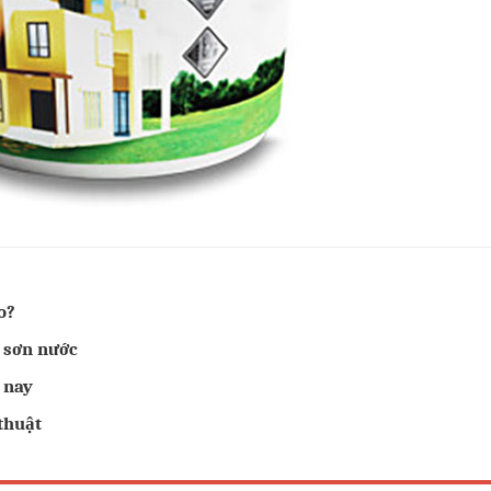
o?
i sơn nước
 nay
thuật