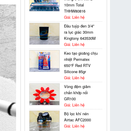
10mm Total
THHW80816
Giá: Liên hệ
Đầu tuýp đen 3/4''
ra lục giác 30mm
Kingtony 643530M
Giá: Liên hệ
Keo tạo gioăng chịu
nhiệt Permatex
650°F Red RTV
Silicone 85gr
Giá: Liên hệ
Vòng đệm giảm
chấn khớp nối
GR100
Giá: Liên hệ
Bộ lọc khí nén
Airtac AFC2000
Giá: Liên hệ