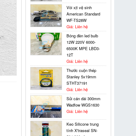
Vòi xịt vệ sinh
American Standard
WF-TS28W
Giá: Liên hệ
Bóng đèn led bulb
12W 220V 6000-
6500K MPE LBD3-
12T
Giá: Liên hệ
Thước cuộn thép
Stanley 5x19mm
STHT37191
Giá: Liên hệ
Sủi cán dài 300mm
Wadfow WGS1630
Giá: Liên hệ
Keo Silicone trung
tính X'traseal SN-