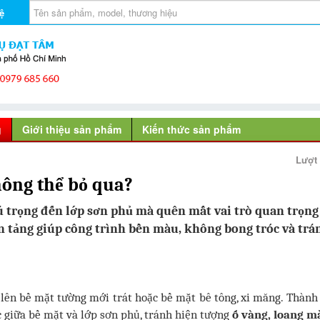
ệ
g
Giới thiệu sản phẩm
Kiến thức sản phẩm
Lượt
hông thể bỏ qua?
ú trọng đến lớp sơn phủ mà quên mất vai trò quan trọng
ền tảng giúp công trình bền màu, không bong tróc và trá
p lên bề mặt tường mới trát hoặc bề mặt bê tông, xi măng. Thành
 giữa bề mặt và lớp sơn phủ, tránh hiện tượng
ố vàng, loang m