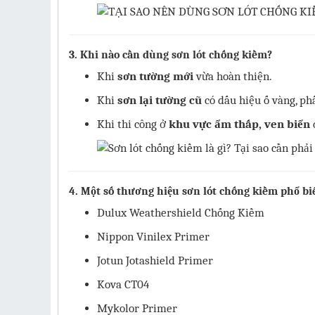
3. Khi nào cần dùng sơn lót chống kiềm?
Khi
sơn tường mới
vừa hoàn thiện.
Khi
sơn lại tường cũ
có dấu hiệu ố vàng, ph
Khi thi công ở
khu vực ẩm thấp, ven biển
4. Một số thương hiệu sơn lót chống kiềm phổ bi
Dulux Weathershield Chống Kiềm
Nippon Vinilex Primer
Jotun Jotashield Primer
Kova CT04
Mykolor Primer