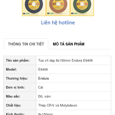
THÔNG TIN CHI TIẾT
MÔ TẢ SẢN PHẨM
Tên sản phẩm:
Tua vít dẹp 8x150mm Endura E6406
Model:
E6406
Thương hiệu:
Endura
Đơn vị tính:
Cái
Màu sắc:
Đỏ, xám
Chất liệu:
Thép CR-V và Molybdeum
Kích thước:
8x150mm