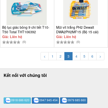
Bộ lục giác bông 9 chi tiết T10-
Mũi vít trắng PH2 Dewalt
T50 Total THT106392
DWA2PH2MF15 (Bộ 15 cái)
Giá: Liên hệ
Giá: Liên hệ
(0)
(0)
<
1
2
3
4
5
6
>
Kết nối với chúng tôi
0918 686 620
0947 945 454
0979 685 660