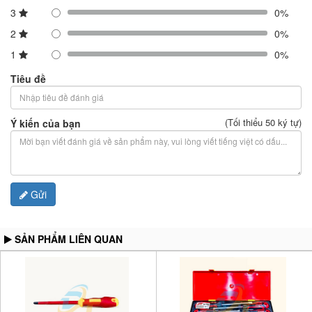
3
0%
2
0%
1
0%
Tiêu đề
(Tối thiểu 50 ký tự)
Ý kiến của bạn
Gửi
SẢN PHẨM LIÊN QUAN