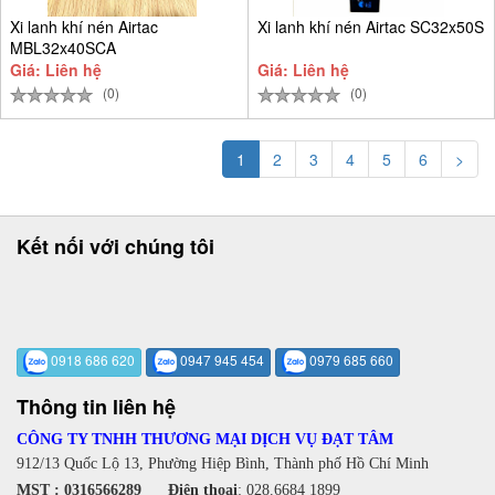
Xi lanh khí nén Airtac
Xi lanh khí nén Airtac SC32x50S
MBL32x40SCA
Giá: Liên hệ
Giá: Liên hệ
(0)
(0)
1
2
3
4
5
6
>
Kết nối với chúng tôi
0918 686 620
0947 945 454
0979 685 660
Thông tin liên hệ
CÔNG TY TNHH THƯƠNG MẠI DỊCH VỤ ĐẠT TÂM
912/13 Quốc Lộ 13, Phường Hiệp Bình, Thành phố Hồ Chí Minh
MST : 0316566289
Điện thoại
:
028.6684 1899