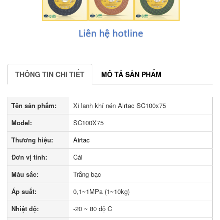
THÔNG TIN CHI TIẾT
MÔ TẢ SẢN PHẨM
Tên sản phẩm:
Xi lanh khí nén Airtac SC100x75
Model:
SC100X75
Thương hiệu:
Airtac
Đơn vị tính:
Cái
Màu sắc:
Trắng bạc
Áp suất:
0,1~1MPa (1~10kg)
Nhiệt độ:
-20 ~ 80 độ C