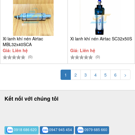
Xi lanh khí nén Airtac
Xi lanh khí nén Airtac SC32x50S
MBL32x40SCA
Giá: Liên hệ
Giá: Liên hệ
(0)
(0)
1
2
3
4
5
6
>
Kết nối với chúng tôi
0918 686 620
0947 945 454
0979 685 660