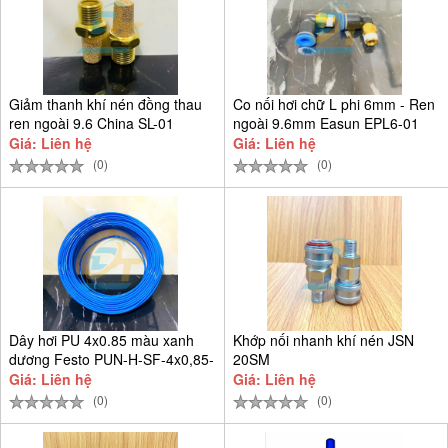
Giảm thanh khí nén đồng thau
Co nối hơi chữ L phi 6mm - Ren
ren ngoài 9.6 China SL-01
ngoài 9.6mm Easun EPL6-01
Giá: Liên hệ
Giá: Liên hệ
(0)
(0)
Dây hơi PU 4x0.85 màu xanh
Khớp nối nhanh khí nén JSN
dương Festo PUN-H-SF-4x0,85-
20SM
BL
Giá: Liên hệ
Giá: Liên hệ
(0)
(0)