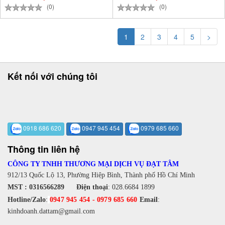
(0)
(0)
1
2
3
4
5
>
Kết nối với chúng tôi
0918 686 620
0947 945 454
0979 685 660
Thông tin liên hệ
CÔNG TY TNHH THƯƠNG MẠI DỊCH VỤ ĐẠT TÂM
912/13 Quốc Lộ 13, Phường Hiệp Bình, Thành phố Hồ Chí Minh
MST : 0316566289
Điện thoại
:
028.6684 1899
Hotline/Zalo
:
0947 945 454
-
0979 685 660
Email
:
kinhdoanh.dattam@gmail.com