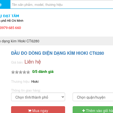
ệ
 dạng kìm Hioki CT6280
ĐẦU ĐO DÒNG ĐIỆN DẠNG KÌM HIOKI CT6280
Liên hệ
Giá bán:
0/5 đánh giá
Thương hiệu:
Hioki
Thông tin giao hàng:
Mua ngay
Thêm vào giỏ h