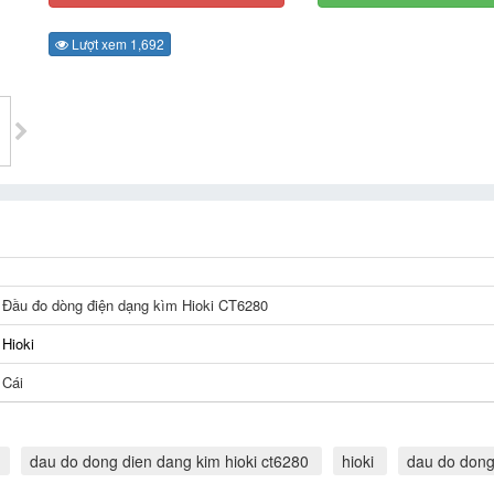
Lượt xem 1,692
Đầu đo dòng điện dạng kìm Hioki CT6280
Hioki
Cái
dau do dong dien dang kim hioki ct6280
hioki
dau do dong