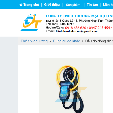
|
|
|
|
Trang chủ
Giới thiệu
Tin tức
Liên h
Sản phẩm
Thiết bị đo lường
Dụng cụ đo khác
Đầu đo dòng điện