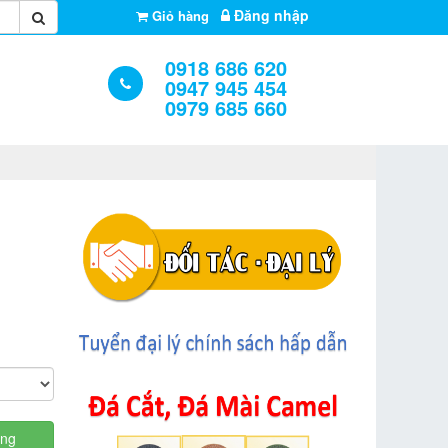
Đăng nhập
Giỏ hàng
0918 686 620
0947 945 454
0979 685 660
àng