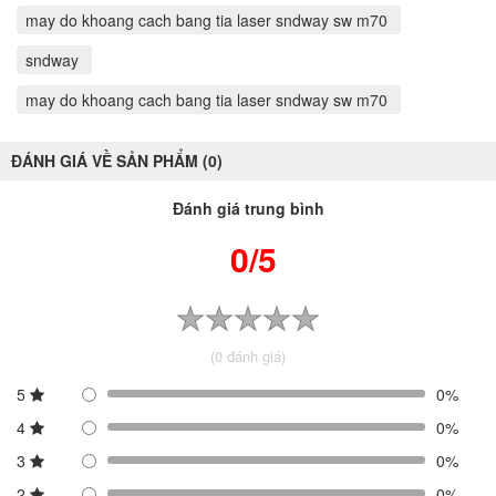
may do khoang cach bang tia laser sndway sw m70
sndway
may do khoang cach bang tia laser sndway sw m70
ĐÁNH GIÁ VỀ SẢN PHẨM (0)
Đánh giá trung bình
0/5
(0 đánh giá)
5
0%
4
0%
3
0%
2
0%