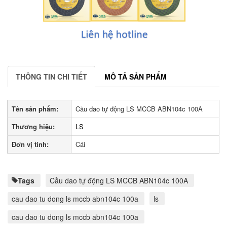
THÔNG TIN CHI TIẾT
MÔ TẢ SẢN PHẨM
Tên sản phẩm:
Cầu dao tự động LS MCCB ABN104c 100A
Thương hiệu:
LS
Đơn vị tính:
Cái
Tags
Cầu dao tự động LS MCCB ABN104c 100A
cau dao tu dong ls mccb abn104c 100a
ls
cau dao tu dong ls mccb abn104c 100a