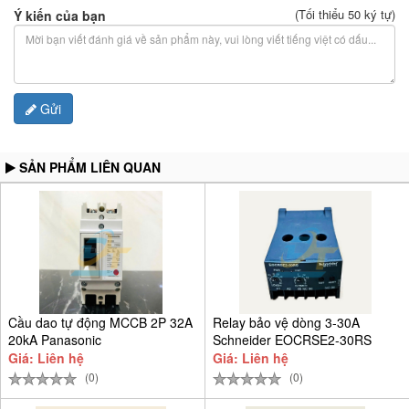
(Tối thiểu 50 ký tự)
Ý kiến của bạn
Gửi
SẢN PHẨM LIÊN QUAN
Cầu dao tự động MCCB 2P 32A
Relay bảo vệ dòng 3-30A
20kA Panasonic
Schneider EOCRSE2-30RS
BBSF2232CTCV
Giá: Liên hệ
Giá: Liên hệ
(0)
(0)