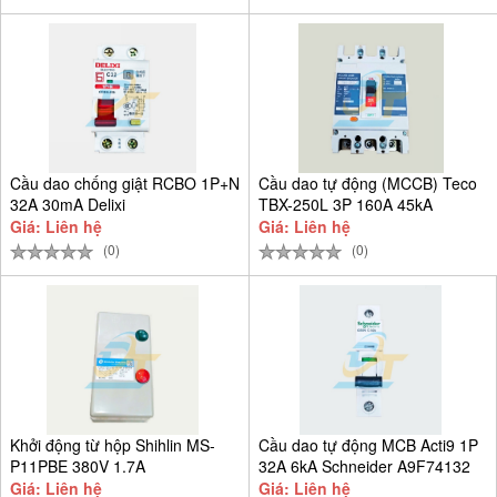
Cầu dao chống giật RCBO 1P+N
Cầu dao tự động (MCCB) Teco
32A 30mA Delixi
TBX-250L 3P 160A 45kA
CDB6LESi1C32
Giá: Liên hệ
Giá: Liên hệ
(0)
(0)
Khởi động từ hộp Shihlin MS-
Cầu dao tự động MCB Acti9 1P
P11PBE 380V 1.7A
32A 6kA Schneider A9F74132
Giá: Liên hệ
Giá: Liên hệ