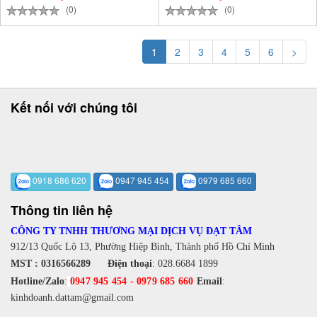
(0)
(0)
1
2
3
4
5
6
>
Kết nối với chúng tôi
0918 686 620
0947 945 454
0979 685 660
Thông tin liên hệ
CÔNG TY TNHH THƯƠNG MẠI DỊCH VỤ ĐẠT TÂM
912/13 Quốc Lộ 13, Phường Hiệp Bình, Thành phố Hồ Chí Minh
MST : 0316566289
Điện thoại
:
028.6684 1899
Hotline/Zalo
:
0947 945 454
-
0979 685 660
Email
:
kinhdoanh.dattam@gmail.com