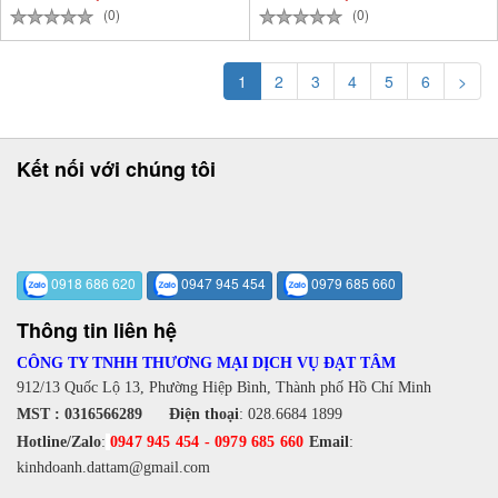
(0)
(0)
1
2
3
4
5
6
>
Kết nối với chúng tôi
0918 686 620
0947 945 454
0979 685 660
Thông tin liên hệ
CÔNG TY TNHH THƯƠNG MẠI DỊCH VỤ ĐẠT TÂM
912/13 Quốc Lộ 13, Phường Hiệp Bình, Thành phố Hồ Chí Minh
MST : 0316566289
Điện thoại
:
028.6684 1899
Hotline/Zalo
:
0947 945 454
-
0979 685 660
Email
:
kinhdoanh.dattam@gmail.com