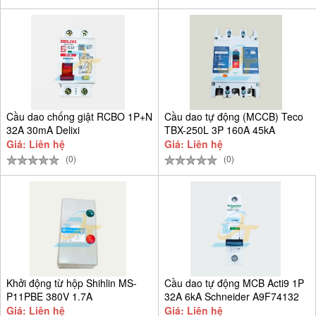
Cầu dao chống giật RCBO 1P+N
Cầu dao tự động (MCCB) Teco
32A 30mA Delixi
TBX-250L 3P 160A 45kA
CDB6LESi1C32
Giá: Liên hệ
Giá: Liên hệ
(0)
(0)
Khởi động từ hộp Shihlin MS-
Cầu dao tự động MCB Acti9 1P
P11PBE 380V 1.7A
32A 6kA Schneider A9F74132
Giá: Liên hệ
Giá: Liên hệ