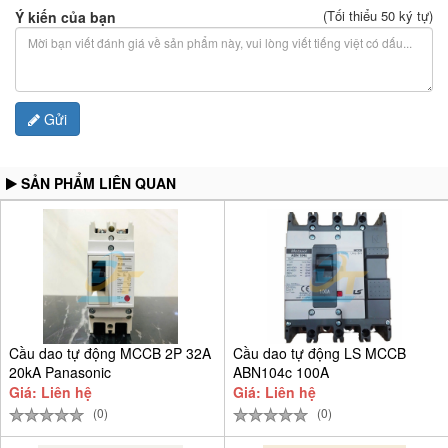
(Tối thiểu 50 ký tự)
Ý kiến của bạn
Gửi
SẢN PHẨM LIÊN QUAN
Cầu dao tự động MCCB 2P 32A
Cầu dao tự động LS MCCB
20kA Panasonic
ABN104c 100A
BBSF2232CTCV
Giá: Liên hệ
Giá: Liên hệ
(0)
(0)