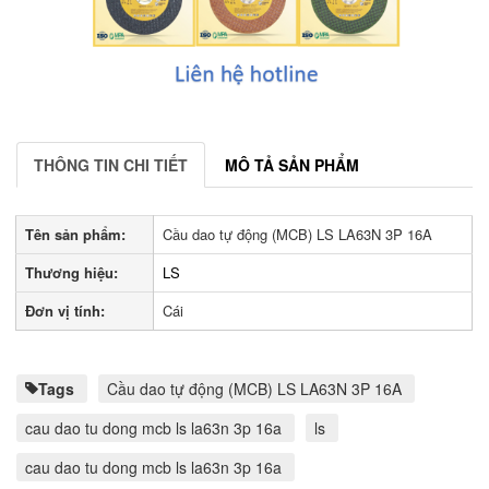
THÔNG TIN CHI TIẾT
MÔ TẢ SẢN PHẨM
Tên sản phẩm:
Cầu dao tự động (MCB) LS LA63N 3P 16A
Thương hiệu:
LS
Đơn vị tính:
Cái
Tags
Cầu dao tự động (MCB) LS LA63N 3P 16A
cau dao tu dong mcb ls la63n 3p 16a
ls
cau dao tu dong mcb ls la63n 3p 16a