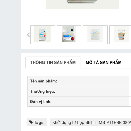
THÔNG TIN SẢN PHẨM
MÔ TẢ SẢN PHẨM
Tên sản phẩm:
Thương hiệu:
Đơn vị tính:
Tags
Khởi động từ hộp Shihlin MS-P11PBE 380