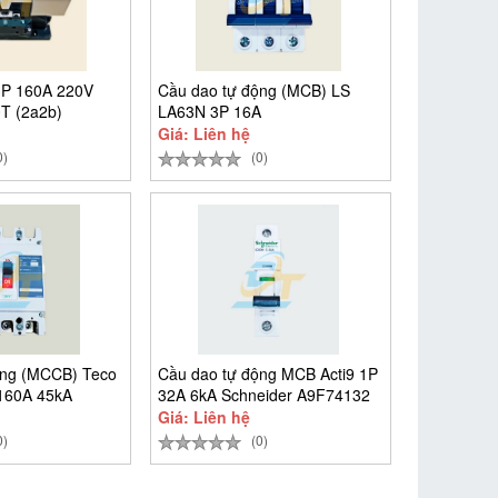
3P 160A 220V
Cầu dao tự động (MCB) LS
0T (2a2b)
LA63N 3P 16A
Giá: Liên hệ
0)
(0)
ộng (MCCB) Teco
Cầu dao tự động MCB Acti9 1P
160A 45kA
32A 6kA Schneider A9F74132
Giá: Liên hệ
0)
(0)