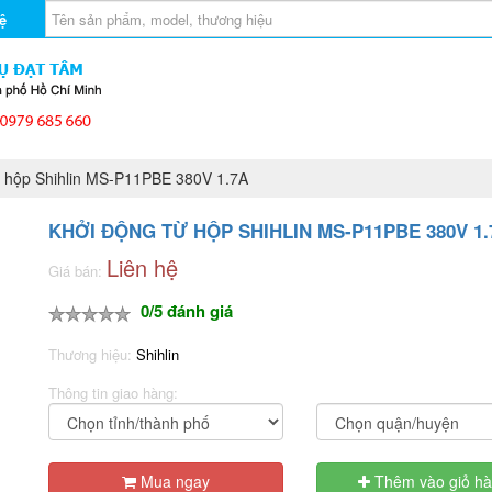
ệ
 hộp Shihlin MS-P11PBE 380V 1.7A
KHỞI ĐỘNG TỪ HỘP SHIHLIN MS-P11PBE 380V 1.
Liên hệ
Giá bán:
0/5 đánh giá
Thương hiệu:
Shihlin
Thông tin giao hàng:
Mua ngay
Thêm vào giỏ h