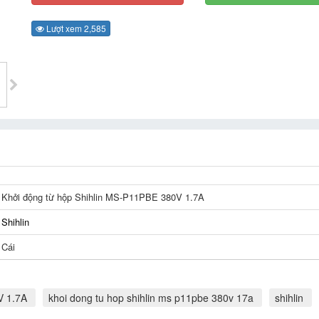
Lượt xem 2,585
Khởi động từ hộp Shihlin MS-P11PBE 380V 1.7A
Shihlin
Cái
V 1.7A
khoi dong tu hop shihlin ms p11pbe 380v 17a
shihlin