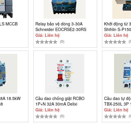
 LS MCCB
Relay bảo vệ dòng 3-30A
Khởi động từ 
Schneider EOCRSE2-30RS
Shihlin S-P15
Giá: Liên hệ
Giá: Liên hệ
(0)
(
38A 18.5kW
Cầu dao chống giật RCBO
Cầu dao tự đ
38
1P+N 32A 30mA Delixi
TBX-250L 3P 
CDB6LESi1C32
Giá: Liên hệ
Giá: Liên hệ
(0)
(