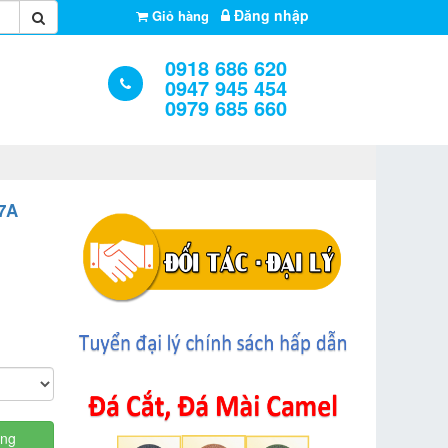
Đăng nhập
Giỏ hàng
0918 686 620
0947 945 454
0979 685 660
7A
àng