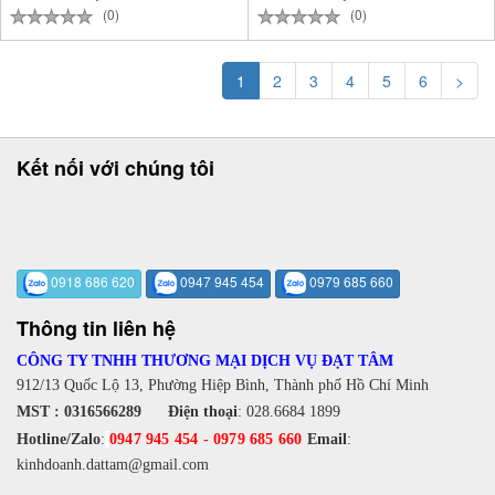
(0)
(0)
1
2
3
4
5
6
>
Kết nối với chúng tôi
0918 686 620
0947 945 454
0979 685 660
Thông tin liên hệ
CÔNG TY TNHH THƯƠNG MẠI DỊCH VỤ ĐẠT TÂM
912/13 Quốc Lộ 13, Phường Hiệp Bình, Thành phố Hồ Chí Minh
MST : 0316566289
Điện thoại
:
028.6684 1899
Hotline/Zalo
:
0947 945 454
-
0979 685 660
Email
:
kinhdoanh.dattam@gmail.com