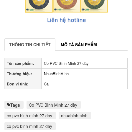
THÔNG TIN CHI TIẾT
MÔ TẢ SẢN PHẨM
Tên sản phẩm:
Co PVC Bình Minh 27 dày
Thương hiệu:
NhuaBinhMinh
Đơn vị tính:
Cái
Tags
Co PVC Bình Minh 27 dày
co pvc binh minh 27 day
nhuabinhminh
co pvc binh minh 27 day