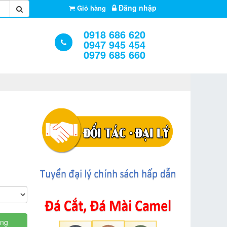
Đăng nhập
Giỏ hàng
0918 686 620
0947 945 454
0979 685 660
àng