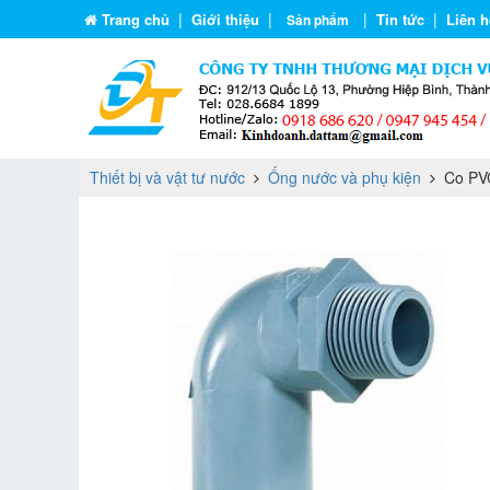
|
|
|
|
Trang chủ
Giới thiệu
Tin tức
Liên h
Sản phẩm
Thiết bị và vật tư nước
Ống nước và phụ kiện
Co PVC