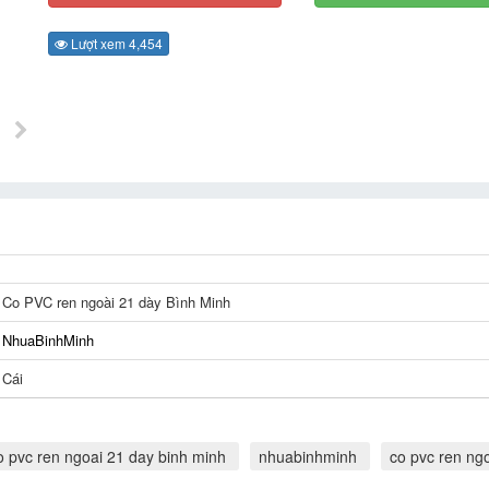
Lượt xem 4,454
Co PVC ren ngoài 21 dày Bình Minh
NhuaBinhMinh
Cái
o pvc ren ngoai 21 day binh minh
nhuabinhminh
co pvc ren ng