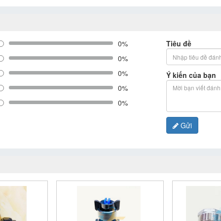
0%
Tiêu đề
0%
0%
Ý kiến của bạn
0%
0%
Gửi