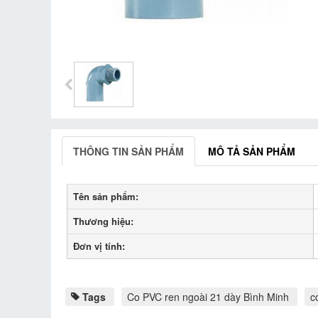
THÔNG TIN SẢN PHẨM
MÔ TẢ SẢN PHẨM
Tên sản phẩm:
Thương hiệu:
Đơn vị tính:
Tags
Co PVC ren ngoài 21 dày Bình Minh
c