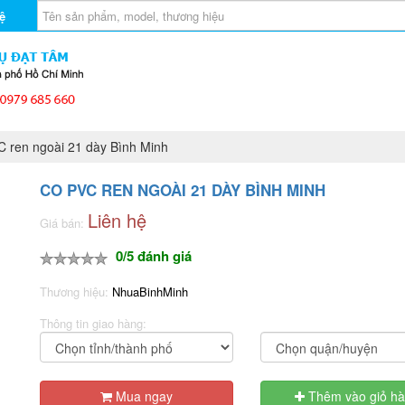
ệ
 ren ngoài 21 dày Bình Minh
CO PVC REN NGOÀI 21 DÀY BÌNH MINH
Liên hệ
Giá bán:
0/5 đánh giá
Thương hiệu:
NhuaBinhMinh
Thông tin giao hàng:
Mua ngay
Thêm vào giỏ h