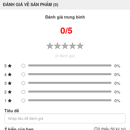
ĐÁNH GIÁ VỀ SẢN PHẨM (0)
Đánh giá trung bình
0/5
(0 đánh giá)
5
0%
4
0%
3
0%
2
0%
1
0%
Tiêu đề
(Tối thiểu 50 ký tự)
Ý kiến của bạn