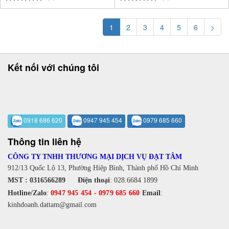
1
2
3
4
5
6
>
Kết nối với chúng tôi
0918 686 620
0947 945 454
0979 685 660
Thông tin liên hệ
CÔNG TY TNHH THƯƠNG MẠI DỊCH VỤ ĐẠT TÂM
912/13 Quốc Lộ 13, Phường Hiệp Bình, Thành phố Hồ Chí Minh
MST : 0316566289
Điện thoại
:
028.6684 1899
Hotline/Zalo
:
0947 945 454
-
0979 685 660
Email
:
kinhdoanh.dattam@gmail.com