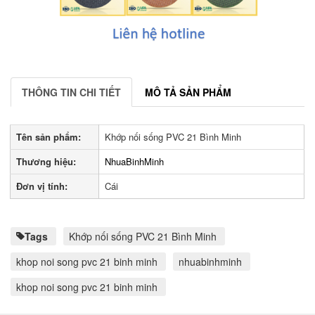
THÔNG TIN CHI TIẾT
MÔ TẢ SẢN PHẨM
Tên sản phẩm:
Khớp nối sống PVC 21 Bình Minh
Thương hiệu:
NhuaBinhMinh
Đơn vị tính:
Cái
Tags
Khớp nối sống PVC 21 Bình Minh
khop noi song pvc 21 binh minh
nhuabinhminh
khop noi song pvc 21 binh minh