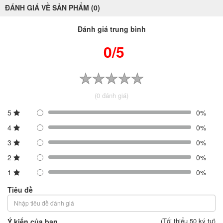
ĐÁNH GIÁ VỀ SẢN PHẨM (0)
Đánh giá trung bình
0/5
(0 đánh giá)
5
0%
4
0%
3
0%
2
0%
1
0%
Tiêu đề
(Tối thiểu 50 ký tự)
Ý kiến của bạn