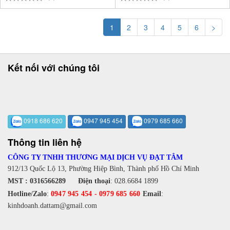
1
2
3
4
5
6
>
Kết nối với chúng tôi
0918 686 620
0947 945 454
0979 685 660
Thông tin liên hệ
CÔNG TY TNHH THƯƠNG MẠI DỊCH VỤ ĐẠT TÂM
912/13 Quốc Lộ 13, Phường Hiệp Bình, Thành phố Hồ Chí Minh
MST : 0316566289
Điện thoại
:
028.6684 1899
Hotline/Zalo
:
0947 945 454
-
0979 685 660
Email
:
kinhdoanh.dattam@gmail.com