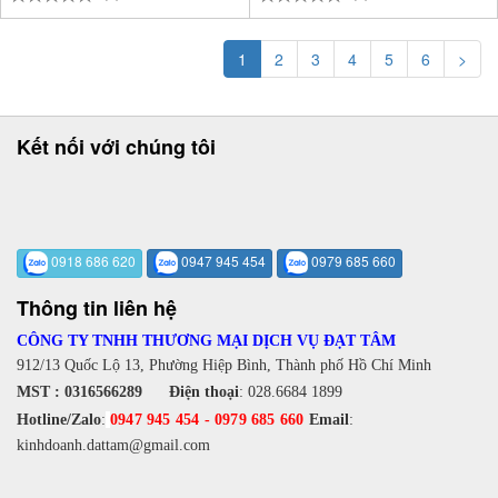
1
2
3
4
5
6
>
Kết nối với chúng tôi
0918 686 620
0947 945 454
0979 685 660
Thông tin liên hệ
CÔNG TY TNHH THƯƠNG MẠI DỊCH VỤ ĐẠT TÂM
912/13 Quốc Lộ 13, Phường Hiệp Bình, Thành phố Hồ Chí Minh
MST : 0316566289
Điện thoại
:
028.6684 1899
Hotline/Zalo
:
0947 945 454
-
0979 685 660
Email
:
kinhdoanh.dattam@gmail.com