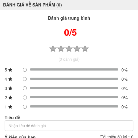
ĐÁNH GIÁ VỀ SẢN PHẨM (0)
Đánh giá trung bình
0/5
(0 đánh giá)
5
0%
4
0%
3
0%
2
0%
1
0%
Tiêu đề
(Tối thiểu 50 ký tự)
Ý kiến của bạn