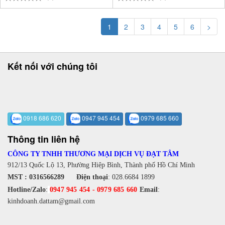
1
2
3
4
5
6
>
Kết nối với chúng tôi
0918 686 620
0947 945 454
0979 685 660
Thông tin liên hệ
CÔNG TY TNHH THƯƠNG MẠI DỊCH VỤ ĐẠT TÂM
912/13 Quốc Lộ 13, Phường Hiệp Bình, Thành phố Hồ Chí Minh
MST : 0316566289
Điện thoại
:
028.6684 1899
Hotline/Zalo
:
0947 945 454
-
0979 685 660
Email
:
kinhdoanh.dattam@gmail.com