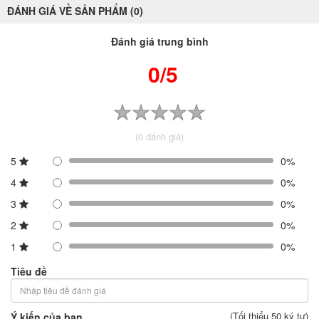
ĐÁNH GIÁ VỀ SẢN PHẨM (0)
Đánh giá trung bình
0/5
(0 đánh giá)
5
0%
4
0%
3
0%
2
0%
1
0%
Tiêu đề
(Tối thiểu 50 ký tự)
Ý kiến của bạn